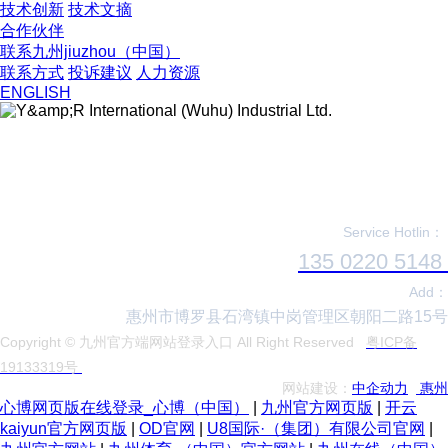
技术创新
技术文摘
合作伙伴
联系九州jiuzhou（中国）
联系方式
投诉建议
人力资源
ENGLISH
关注公众号
九州官方端网站登录入口
Service Hotlin：
135 0220 5148
Add：
惠州市博罗县石湾镇中岗管理区朝阳二路15号
Copyright © 九州官方端网站登录入口 All Right Reserved
粤ICP备
19133319号
网站建设：
中企动力
惠州
心博网页版在线登录_心博（中国）
|
九州官方网页版
|
开云
kaiyun官方网页版
|
OD官网
|
U8国际·（集团）有限公司官网
|