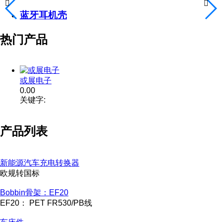


蓝牙耳机壳
热门产品
或展电子
0.00
关键字
:
产品列表
新能源汽车充电转换器
欧规转国标
Bobbin骨架：EF20
EF20： PET FR530/PB线