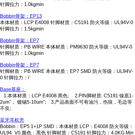
针脚拉力：1.0kgmin
Bobbin骨架：EP13
本体材质：LCP E4008 针脚材质：C5191 防火等级：UL94V-0
针脚拉力：1.5kgmin
Bobbin骨架：EP7
针脚材质：PB WIRE 本体材质：PM9630 防火等级：UL94V-0
针脚拉力：1.0kgmin
Bobbin骨架：EP7
针脚材质：PB WIRE 本体材质：EP7 SMD 防火等级：UL94V-
0 针脚拉力：/
Base基座：
1.本体材质：LCP E4008 黑色; 2.PIN脚材质: C5191 镍底1-
2um"， 镀锡5-10um"; 3.产品表面不可有油污，伤痕，毛边等
不良;
蓝牙耳机壳
Bobbin：EP5 1+1P SMD：本体材质 LCP：E4008 防火等级：
UL94_V0 颜色：黑色 针脚材质：C5191 针脚拉力：4.0KG Min