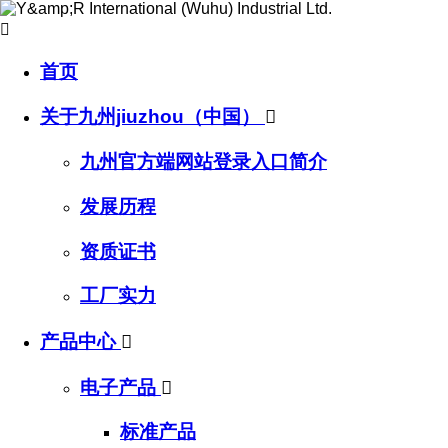

首页
关于九州jiuzhou（中国）

九州官方端网站登录入口简介
发展历程
资质证书
工厂实力
产品中心

电子产品

标准产品