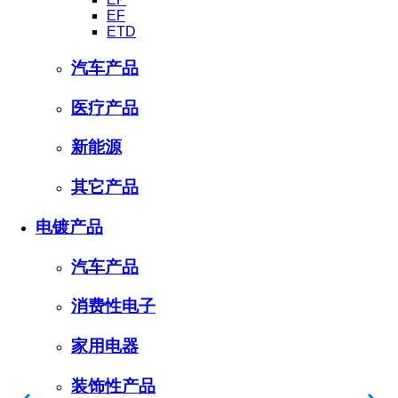
EF
ETD
汽车产品
医疗产品
新能源
其它产品
电镀产品
汽车产品
消费性电子
家用电器
装饰性产品