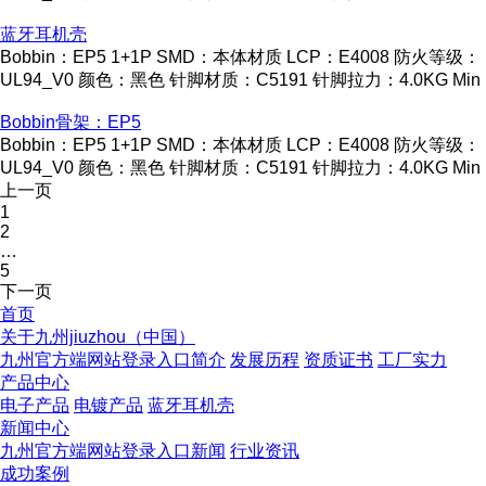
蓝牙耳机壳
Bobbin：EP5 1+1P SMD：本体材质 LCP：E4008 防火等级：
UL94_V0 颜色：黑色 针脚材质：C5191 针脚拉力：4.0KG Min
Bobbin骨架：EP5
Bobbin：EP5 1+1P SMD：本体材质 LCP：E4008 防火等级：
UL94_V0 颜色：黑色 针脚材质：C5191 针脚拉力：4.0KG Min
上一页
1
2
…
5
下一页
首页
关于九州jiuzhou（中国）
九州官方端网站登录入口简介
发展历程
资质证书
工厂实力
产品中心
电子产品
电镀产品
蓝牙耳机壳
新闻中心
九州官方端网站登录入口新闻
行业资讯
成功案例